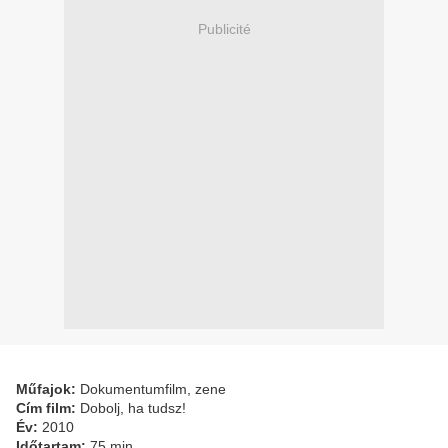
Publicité
Műfajok:
Dokumentumfilm, zene
Cím film:
Dobolj, ha tudsz!
Év:
2010
Időtartam:
75 min