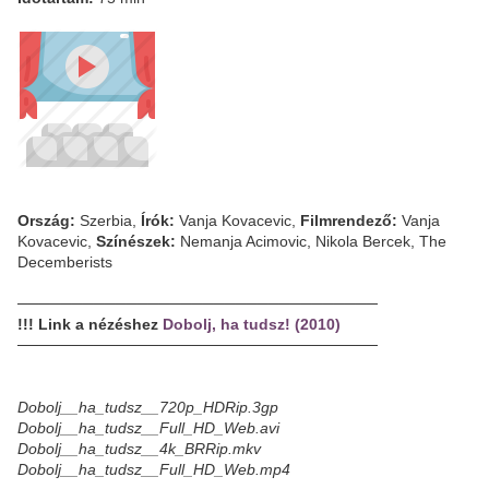
Ország:
Szerbia,
Írók:
Vanja Kovacevic,
Filmrendező:
Vanja
Kovacevic,
Színészek:
Nemanja Acimovic, Nikola Bercek, The
Decemberists
─────────────────────────────────
!!! Link a nézéshez
Dobolj, ha tudsz! (2010)
─────────────────────────────────
Dobolj__ha_tudsz__720p_HDRip.3gp
Dobolj__ha_tudsz__Full_HD_Web.avi
Dobolj__ha_tudsz__4k_BRRip.mkv
Dobolj__ha_tudsz__Full_HD_Web.mp4