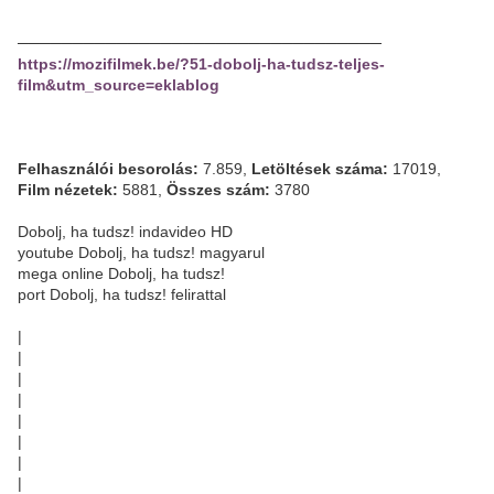
─────────────────────────────────
https://mozifilmek.be/?51-dobolj-ha-tudsz-teljes-
film&utm_source=eklablog
Felhasználói besorolás:
7.859,
Letöltések száma:
17019,
Film nézetek:
5881,
Összes szám:
3780
Dobolj, ha tudsz! indavideo HD
youtube Dobolj, ha tudsz! magyarul
mega online Dobolj, ha tudsz!
port Dobolj, ha tudsz! felirattal
|
|
|
|
|
|
|
|