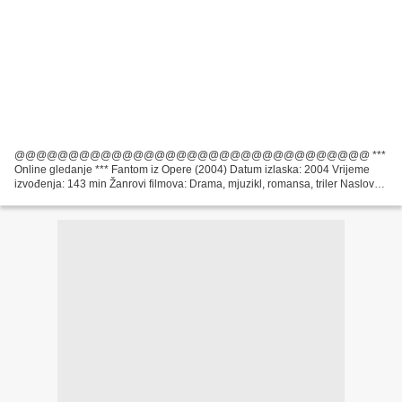
@@@@@@@@@@@@@@@@@@@@@@@@@@@@@@@@@ ***
Online gledanje *** Fantom iz Opere (2004) Datum izlaska: 2004 Vrijeme
izvođenja: 143 min Žanrovi filmova: Drama, mjuzikl, romansa, triler Naslov
filma: Fantom iz Opere Popis glumaca: Gerard Butler, Emmy Rossum,
Patrick...