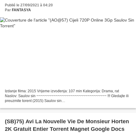
Publié le 27/09/2021 à 04:20
Par
FANTASYA
Izdanje filma: 2015 Vrijeme izvođenja: 107 min Kategorija: Drama, rat
Naslov: Saulov sin ~~~~~~~~~~~~~~~~~~~~~~~~~~~~~~~~~ !!! Gledajte ili
preuzmite torent (2015) Saulov sin
~~~~~~~~~~~~~~~~~~~~~~~~~~~~~~~~~ Popis glumaca: Géza Röhrig,
Levente Molnár,...
(SB)75) Avi La Nouvelle Vie De Monsieur Horten
2K Gratuit Entier Torrent Magnet Google Docs