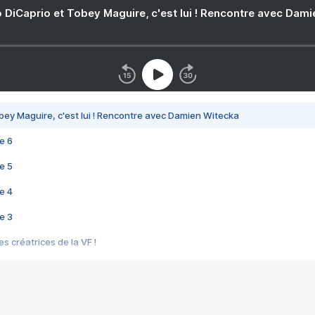
 DiCaprio et Tobey Maguire, c'est lui ! Rencontre avec Dam
bey Maguire, c'est lui ! Rencontre avec Damien Witecka
e 6
e 5
e 4
e 3
s créatrices de la VF !
e 2
e 1