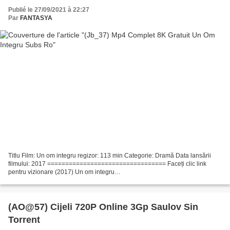
Publié le 27/09/2021 à 22:27
Par
FANTASYA
Titlu Film: Un om integru regizor: 113 min Categorie: Dramă Data lansării
filmului: 2017 ================================= Faceți clic link
pentru vizionare (2017) Un om integru
================================= Scriitori Film: Mohammad
Rasoulof Țara:...
(AO@57) Cijeli 720P Online 3Gp Saulov Sin
Torrent