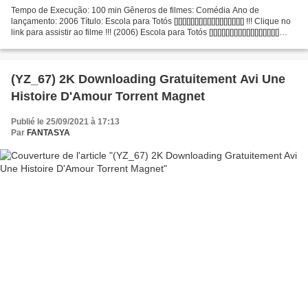
Tempo de Execução: 100 min Gêneros de filmes: Comédia Ano de
lançamento: 2006 Título: Escola para Totós [][][][][][][][][][][][][][][][][] !!! Clique no
link para assistir ao filme !!! (2006) Escola para Totós [][][][][][][][][][][][][][][][][]
Atores:...
(YZ_67) 2K Downloading Gratuitement Avi Une
Histoire D'Amour Torrent Magnet
Publié le 25/09/2021 à 17:13
Par
FANTASYA