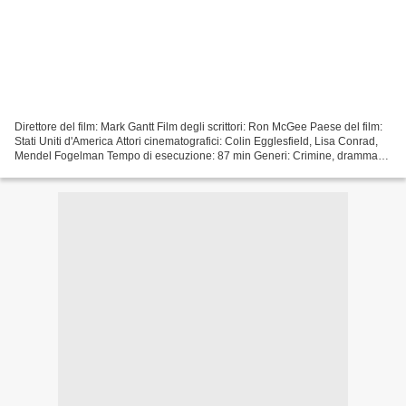
Direttore del film: Mark Gantt Film degli scrittori: Ron McGee Paese del film:
Stati Uniti d'America Attori cinematografici: Colin Egglesfield, Lisa Conrad,
Mendel Fogelman Tempo di esecuzione: 87 min Generi: Crimine, dramma
Anno di pubblicazione: 2015...