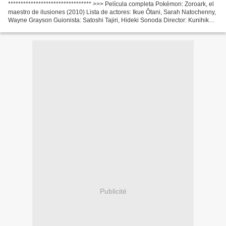
********************************* >>> Película completa Pokémon: Zoroark, el
maestro de ilusiones (2010) Lista de actores: Ikue Ôtani, Sarah Natochenny,
Wayne Grayson Guionista: Satoshi Tajiri, Hideki Sonoda Director: Kunihiko
Yuyama Made in Countries:...
Publicité