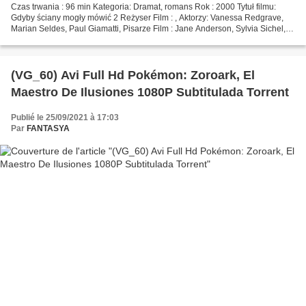
Czas trwania : 96 min Kategoria: Dramat, romans Rok : 2000 Tytuł filmu:
Gdyby ściany mogły mówić 2 Reżyser Film : , Aktorzy: Vanessa Redgrave,
Marian Seldes, Paul Giamatti, Pisarze Film : Jane Anderson, Sylvia Sichel,
Kraj : USA Kliknij, aby obejrzeć...
(VG_60) Avi Full Hd Pokémon: Zoroark, El
Maestro De Ilusiones 1080P Subtitulada Torrent
Publié le 25/09/2021 à 17:03
Par
FANTASYA