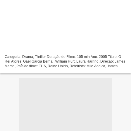
Categoria: Drama, Thriller Duração do Filme: 105 min Ano: 2005 Título: O
Rei Atores: Gael García Bernal, William Hurt, Laura Harring, Direção: James
Marsh, País do filme: EUA, Reino Unido, Roteirista: Milo Addica, James
Marsh +++++++++++++++++++++++++++++++++...