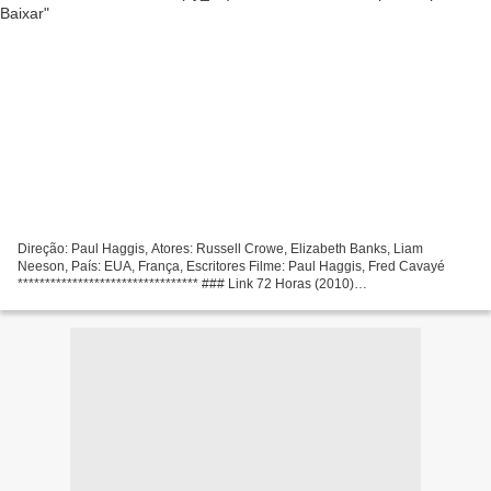
Direção: Paul Haggis, Atores: Russell Crowe, Elizabeth Banks, Liam
Neeson, País: EUA, França, Escritores Filme: Paul Haggis, Fred Cavayé
********************************* ### Link 72 Horas (2010)
********************************* Duração do Filme: 133...