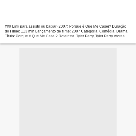
### Link para assistir ou baixar (2007) Porque é Que Me Casei? Duração
do Filme: 113 min Lançamento de filme: 2007 Categoria: Comédia, Drama
Título: Porque é Que Me Casei? Roteirista: Tyler Perry, Tyler Perry Atores:
Tyler Perry, Janet Jackson, Sharon...