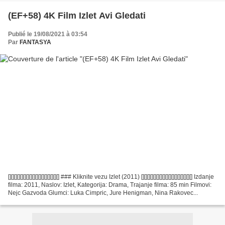
(EF+58) 4K Film Izlet Avi Gledati
Publié le 19/08/2021 à 03:54
Par
FANTASYA
[][][][][][][][][][][][][][][][][] ### Kliknite vezu Izlet (2011) [][][][][][][][][][][][][][][][][] Izdanje
filma: 2011, Naslov: Izlet, Kategorija: Drama, Trajanje filma: 85 min Filmovi:
Nejc Gazvoda Glumci: Luka Cimpric, Jure Henigman, Nina Rakovec...