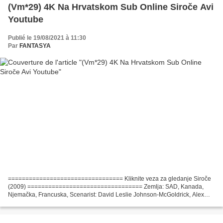
(Vm*29) 4K Na Hrvatskom Sub Online Siroče Avi
Youtube
Publié le 19/08/2021 à 11:30
Par
FANTASYA
================================= Kliknite veza za gledanje Siroče
(2009) ================================= Zemlja: SAD, Kanada,
Njemačka, Francuska, Scenarist: David Leslie Johnson-McGoldrick, Alex
Mace, Filmski glumci: Vera Farmiga, Peter Sarsgaard,...