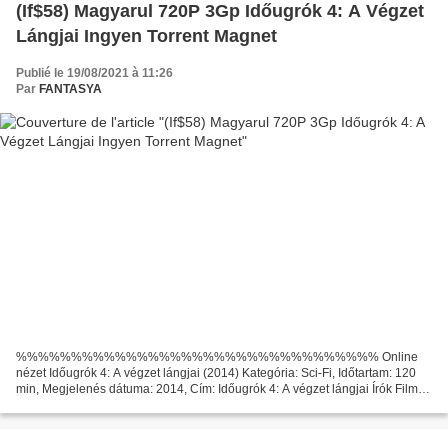
(If$58) Magyarul 720P 3Gp Időugrók 4: A Végzet
Lángjai Ingyen Torrent Magnet
Publié le 19/08/2021 à 11:26
Par
FANTASYA
%%%%%%%%%%%%%%%%%%%%%%%%%%%%%%%%% Online
nézet Időugrók 4: A végzet lángjai (2014) Kategória: Sci-Fi, Időtartam: 120
min, Megjelenés dátuma: 2014, Cím: Időugrók 4: A végzet lángjai Írók Film:
Esses Tamás Film rendező: Esses Tamás Színészek: Esses Tamás,...